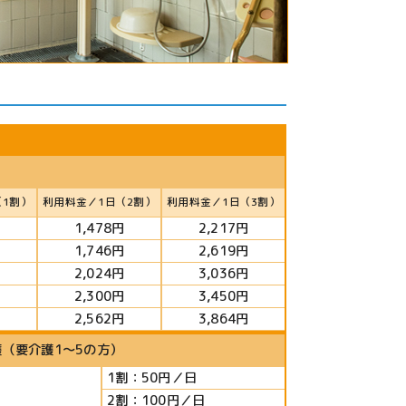
（1割）
利用料金／1日（2割）
利用料金／1日（3割）
1,478円
2,217円
1,746円
2,619円
円
2,024円
3,036円
円
2,300円
3,450円
円
2,562円
3,864円
（要介護1～5の方）
1割：50円／日
2割：100円／日