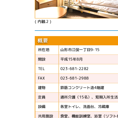
( 内観.2 )
概要
所在地
山形市江俣一丁目9-15
開設
平成15年8月
TEL
023-681-2282
FAX
023-681-2988
建物
鉄筋コンクリート造4階建
定員
通所介護（15名）、短期入所生活
設備
各室トイレ、洗面台、冷蔵庫
共用施設
食堂、機能訓練室、浴室（リフト