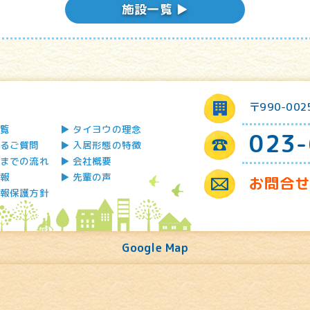
施設一覧 ▶︎
〒990-00
覧
タイヨウの理念
023-
るご質問
入居形態の特徴
までの流れ
会社概要
報
先輩の声
お問合
報保護方針
Google Map