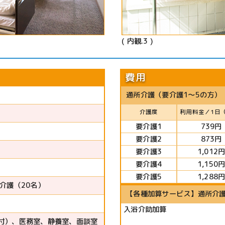
( 内観.3 )
費用
通所介護（要介護1～5の方）
介護度
利用料金／1日
要介護1
739円
要介護2
873円
要介護3
1,012
要介護4
1,150
要介護5
1,288
介護（20名）
【各種加算サービス】通所介護
入浴介助加算
付）、医務室、静養室、面談室