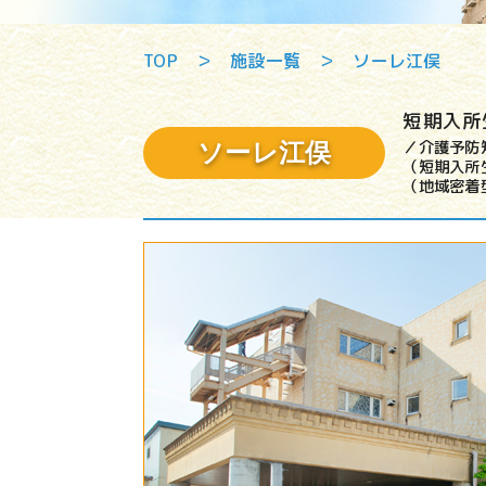
TOP
＞
施設一覧
＞
ソーレ江俣
短期入所
／介護予防
ソーレ江俣
（短期入所生
（地域密着型