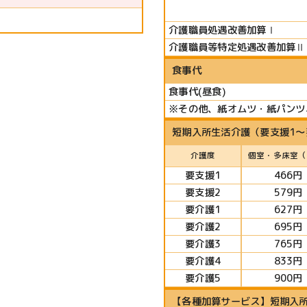
介護職員処遇改善加算Ⅰ
介護職員等特定処遇改善加算Ⅱ
食事代
食事代(昼食)
※その他、紙オムツ・紙パンツ
短期入所生活介護（要支援1～
介護度
個室・多床室（
要支援1
466円
要支援2
579円
要介護1
627円
要介護2
695円
要介護3
765円
要介護4
833円
要介護5
900円
【各種加算サービス】短期入所