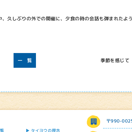
中、久しぶりの外での開催に、夕食の時の会話も弾まれたよ
一 覧
季節を感じて
〒990-00
覧
タイヨウの理念