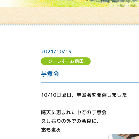
2021/10/13
ソーレホーム前田
芋煮会
10/10日曜日、芋煮会を開催しました
晴天に恵まれた中での芋煮会
久し振りの外での会食に、
食も進み