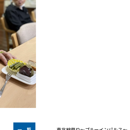
一 覧
東北絆祭り〜ブルーインパルス〜