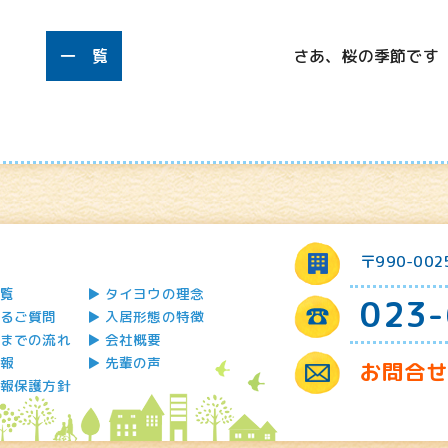
一 覧
さあ、桜の季節です
〒990-00
覧
タイヨウの理念
023-
るご質問
入居形態の特徴
までの流れ
会社概要
報
先輩の声
お問合
報保護方針